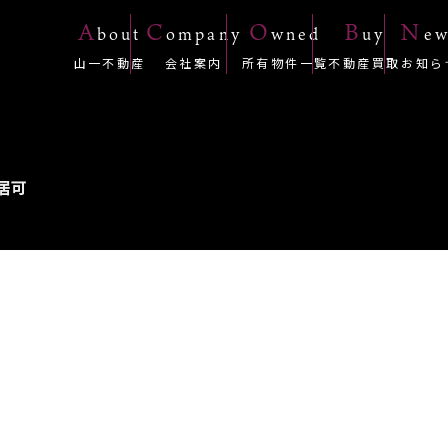
A
C
O
B
N
bout
ompany
wned
uy
ew
山一不動産
会社案内
所有物件一覧
不動産買取
お知ら
入居可