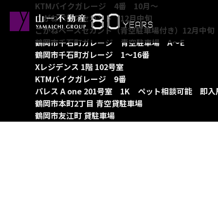
KTMバイクガレージ 4番 10月～
こがねベースセカンド 12月中旬
こがねベースセカンド（青空駐車場付き）12月中旬
鶴岡市千石町ガレージ 青空駐車場 A～E
鶴岡市千石町ガレージ 1～16番
Xレジデンス 1階 102号室
KTMバイクガレージ 9番
パレス A one 201号室 1K ペット相談可能 即
鶴岡市本町2丁目 青空貸駐車場
鶴岡市友江町 貸駐車場