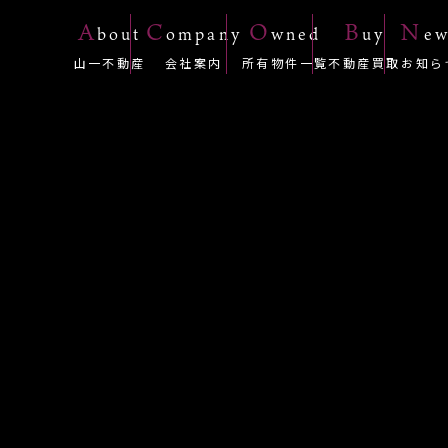
A
C
O
B
N
bout
ompany
wned
uy
ew
山一不動産
会社案内
所有物件一覧
不動産買取
お知ら