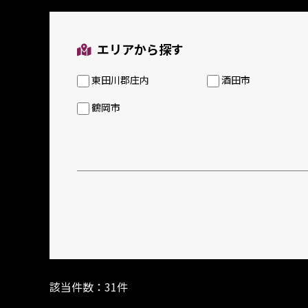
エリアから探す
東田川郡庄内
酒田市
鶴岡市
該当件数：31件