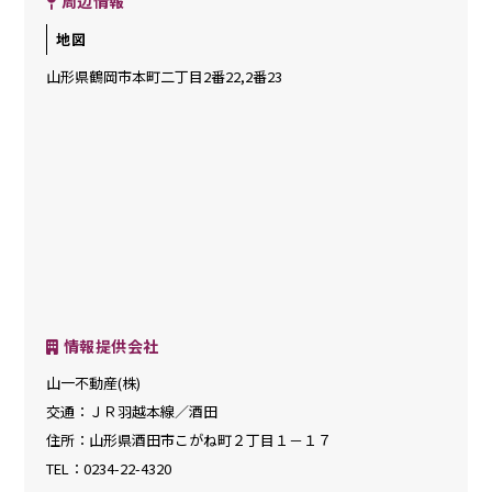
周辺情報
地図
山形県鶴岡市本町二丁目2番22,2番23
情報提供会社
山一不動産(株)
交通
：ＪＲ羽越本線／酒田
住所
：山形県酒田市こがね町２丁目１－１７
TEL
：0234-22-4320