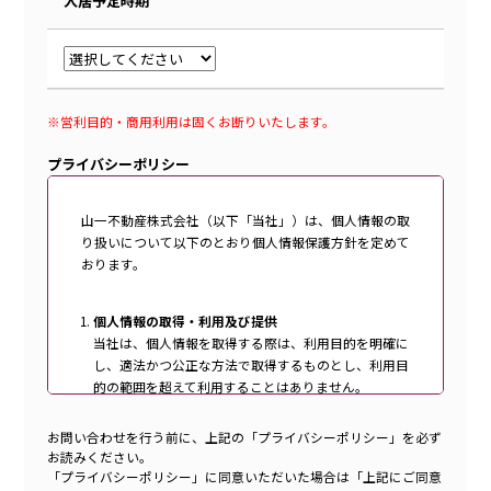
入居予定時期
※営利目的・商用利用は固くお断りいたします。
プライバシーポリシー
山一不動産株式会社（以下「当社」）は、個人情報の取
り扱いについて以下のとおり個人情報保護方針を定めて
おります。
個人情報の取得・利用及び提供
当社は、個人情報を取得する際は、利用目的を明確に
し、適法かつ公正な方法で取得するものとし、利用目
的の範囲を超えて利用することはありません。
また、利用目的外の利用を行わないために必要となる
措置を講じます。
お問い合わせを行う前に、上記の「プライバシーポリシー」を必ず
当社が定めた利用目的は、以下の通りです。
お読みください。
お客様からのお問合せに対応するため
「プライバシーポリシー」に同意いただいた場合は「上記にご同意