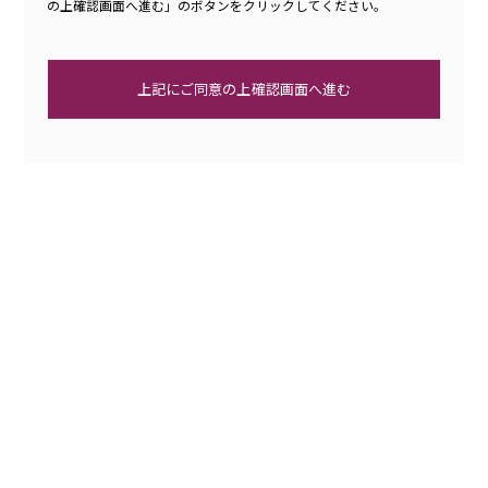
お客様に対し、有用な各種情報をご提供するため
の上確認画面へ進む」のボタンをクリックしてください。
その他、お客様へ必要なご連絡をするため
また、法令が認める場合を除き、本人の同意無くお預
かりした個人情報を第三者に提供することはありませ
ん。
法令等の遵守
当社は、個人情報の取り扱いに関する法令、国が定め
る指針、その他規範を遵守し、適正な取り扱いを行い
ます。
個人情報の安全管理
当社は、個人情報の正確性及び安全性を確保するた
め、個人情報保護のための安全対策を実施し、個人情
報の漏えい、滅失又はき損の防止に努めます。また、
安全対策は定期的に見直し、必要となる安全管理措置
を講じます。
個人情報の第三者への提供
当社は、法令等による場合を除き、本人の同意を得ず
に個人情報を第三者に提供することはありません。